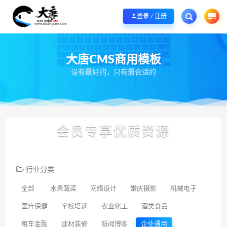
欢迎您光临大唐CMS网，本站秉承服务宗旨 履行“站长”责任，销售只是起点 服
登录 / 注册
大唐CMS商用模板
没有最好的，只有最合适的
会员专享优质资源
行业分类
全部
水果蔬菜
网络设计
婚庆摄影
机械电子
医疔保健
学校培训
农业化工
酒类食品
租车金融
建材装修
新闻博客
企业通用