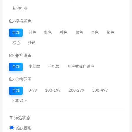
其他行业
模板颜色
全部
蓝色
红色
黄色
绿色
黑色
紫色
棕色
多彩
兼容设备
全部
电脑端
手机端
响应式或自适应
价格范围
全部
0-99
100-199
200-299
300-499
500以上
筛选状态
婚庆摄影