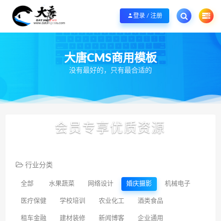
欢迎您光临大唐CMS网，本站秉承服务宗旨 履行“站长”责任，销售只是起点 服
登录 / 注册
大唐CMS商用模板
没有最好的，只有最合适的
会员专享优质资源
行业分类
全部
水果蔬菜
网络设计
婚庆摄影
机械电子
医疔保健
学校培训
农业化工
酒类食品
租车金融
建材装修
新闻博客
企业通用