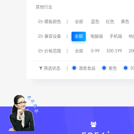
其他行业
模板颜色
全部
蓝色
红色
黄色
兼容设备
全部
电脑端
手机端
响
价格范围
全部
0-99
100-199
20
筛选状态
酒类食品
紫色
5