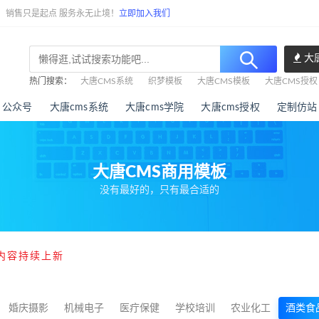
任，销售只是起点 服务永无止境！
立即加入我们
大
热门搜索：
大唐CMS系统
织梦模板
大唐CMS模板
大唐CMS授权
公众号
大唐cms系统
大唐cms学院
大唐cms授权
定制仿站
大唐CMS商用模板
没有最好的，只有最合适的
内容持续上新
婚庆摄影
机械电子
医疔保健
学校培训
农业化工
酒类食