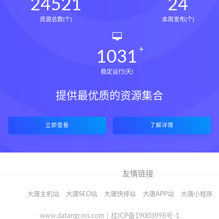
24521
24
资源总数(个)
本周发布(个)
1031
稳定运行(天)
提供最优质的资源集合
立即查看
了解详情
友情链接
大唐主机站
大唐SEO站
大唐快排站
大唐APP站
大唐小程序
www.datangcms.com |
桂ICP备19003998号-1