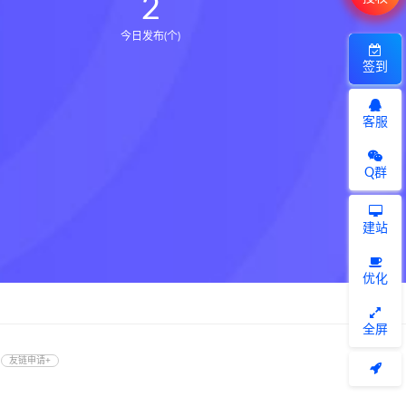
2
今日发布(个)
签到
客服
Q群
建站
优化
全屏
友链申请+