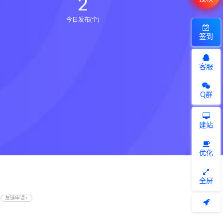
2
今日发布(个)
签到
客服
Q群
建站
优化
全屏
友链申请+