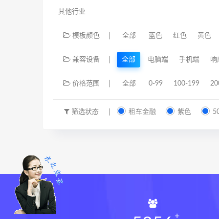
其他行业
模板颜色
全部
蓝色
红色
黄色
兼容设备
全部
电脑端
手机端
响
价格范围
全部
0-99
100-199
20
筛选状态
租车金融
紫色
5