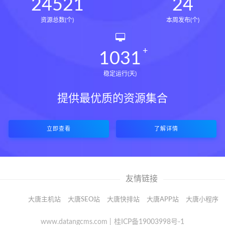
24521
24
资源总数(个)
本周发布(个)
1031
稳定运行(天)
提供最优质的资源集合
立即查看
了解详情
友情链接
大唐主机站
大唐SEO站
大唐快排站
大唐APP站
大唐小程序
www.datangcms.com |
桂ICP备19003998号-1