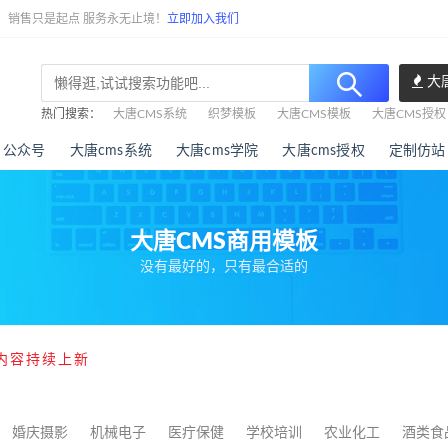
任，销售只是起点 服务永无止境！
立即加入我们
大
热门搜索：
大唐CMS系统
织梦模板
大唐CMS模板
大唐CMS授权
公众号
大唐cms系统
大唐cms学院
大唐cms授权
定制仿站
大唐CMS商用模板
没有最好的，只有最合适的
内容持续上新
婚庆摄影
机械电子
医疔保健
学校培训
农业化工
酒类食