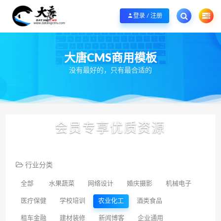
欢迎您光临大唐CMS网，本站秉承服务宗旨 履行“站长”责任，销售只是起点 服
登录 / 注册
大唐CMS商用模板
没有最好的，只有最合适的
会员专享优质资源
行业分类
全部
水果蔬菜
网络设计
婚庆摄影
机械电子
医疔保健
学校培训
农业化工
酒类食品
租车金融
建材装修
新闻博客
企业通用