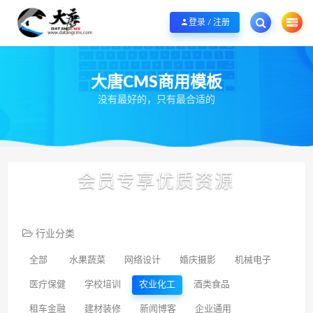
欢迎您光临大唐CMS网，本站秉承服务宗旨 履行“站长”责任，销售只是起点 服
登录 / 注册
大唐CMS商用模板
没有最好的，只有最合适的
会员专享优质资源
行业分类
全部
水果蔬菜
网络设计
婚庆摄影
机械电子
医疔保健
学校培训
农业化工
酒类食品
租车金融
建材装修
新闻博客
企业通用