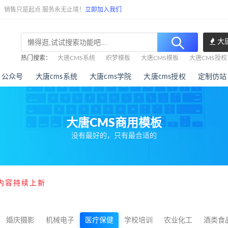
任，销售只是起点 服务永无止境！
立即加入我们
大
热门搜索：
大唐CMS系统
织梦模板
大唐CMS模板
大唐CMS授权
公众号
大唐cms系统
大唐cms学院
大唐cms授权
定制仿站
大唐CMS商用模板
没有最好的，只有最合适的
内容持续上新
婚庆摄影
机械电子
医疔保健
学校培训
农业化工
酒类食