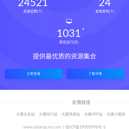
24521
24
资源总数(个)
本周发布(个)
1031
稳定运行(天)
提供最优质的资源集合
立即查看
了解详情
友情链接
大唐主机站
大唐SEO站
大唐快排站
大唐APP站
大唐小程序
www.datangcms.com |
桂ICP备19003998号-1