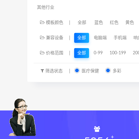
其他行业
模板颜色
全部
蓝色
红色
黄色
兼容设备
全部
电脑端
手机端
响
价格范围
全部
0-99
100-199
20
筛选状态
医疔保健
多彩