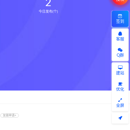
2
今日发布(个)
签到
客服
Q群
建站
优化
全屏
友链申请+