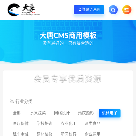
欢迎您光临大唐CMS网，本站秉承服务宗旨 履行“站长”责任，销售只是起点 服
登录 / 注册
大唐CMS商用模板
没有最好的，只有最合适的
会员专享优质资源
行业分类
全部
水果蔬菜
网络设计
婚庆摄影
机械电子
医疔保健
学校培训
农业化工
酒类食品
租车金融
建材装修
新闻博客
企业通用