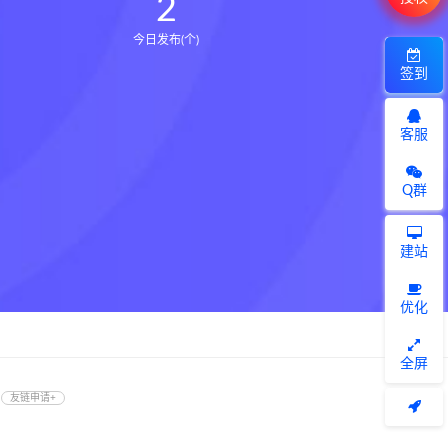
2
今日发布(个)
签到
客服
Q群
建站
优化
全屏
友链申请+