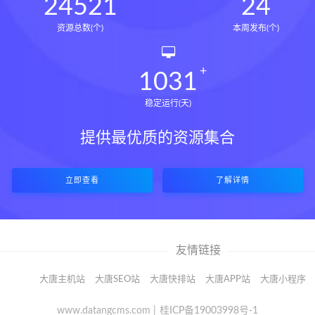
24521
24
资源总数(个)
本周发布(个)
1031
稳定运行(天)
提供最优质的资源集合
立即查看
了解详情
友情链接
大唐主机站
大唐SEO站
大唐快排站
大唐APP站
大唐小程序
www.datangcms.com |
桂ICP备19003998号-1