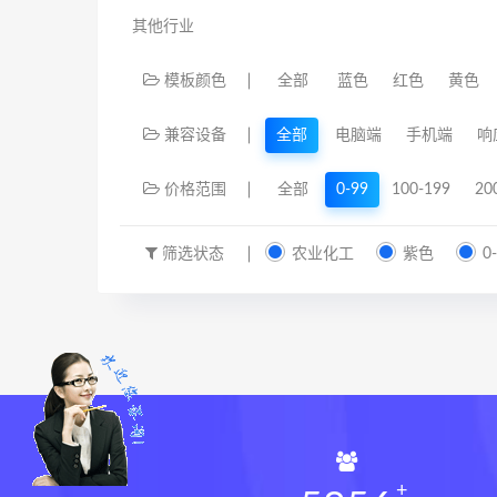
其他行业
模板颜色
全部
蓝色
红色
黄色
兼容设备
全部
电脑端
手机端
响
价格范围
全部
0-99
100-199
20
筛选状态
农业化工
紫色
0