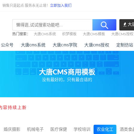
任，销售只是起点 服务永无止境！
立即加入我们
大
热门搜索：
大唐CMS系统
织梦模板
大唐CMS模板
大唐CMS授权
公众号
大唐cms系统
大唐cms学院
大唐cms授权
定制仿站
大唐CMS商用模板
没有最好的，只有最合适的
内容持续上新
婚庆摄影
机械电子
医疔保健
学校培训
农业化工
酒类食