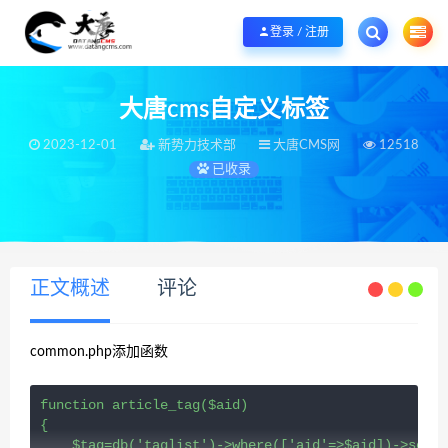
欢迎您光临大唐CMS网，本站秉承服务宗旨 履行“站长”责任，销售只是起点 服
登录 / 注册
大唐cms自定义标签
2023-12-01
新势力技术部
大唐CMS网
12518
已收录
当前位置：
大唐CMS网
WordPress
2023-12-01
>
>
正文概述
评论
common.php添加函数
function article_tag($aid)

{

    $tag=db('taglist')->where(['aid'=>$aid])->selec