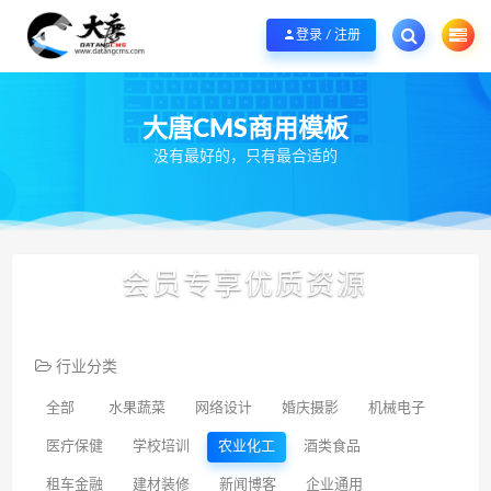
欢迎您光临大唐CMS网，本站秉承服务宗旨 履行“站长”责任，销售只是起点 服
登录 / 注册
大唐CMS商用模板
没有最好的，只有最合适的
会员专享优质资源
行业分类
全部
水果蔬菜
网络设计
婚庆摄影
机械电子
医疔保健
学校培训
农业化工
酒类食品
租车金融
建材装修
新闻博客
企业通用