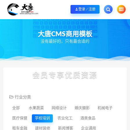
欢迎您光临大唐CMS网，本站秉承服务宗旨 履行“站长”责任，销售只是起点 服
登录 / 注册
大唐CMS商用模板
没有最好的，只有最合适的
会员专享优质资源
行业分类
全部
水果蔬菜
网络设计
婚庆摄影
机械电子
医疔保健
学校培训
农业化工
酒类食品
租车金融
建材装修
新闻博客
企业通用