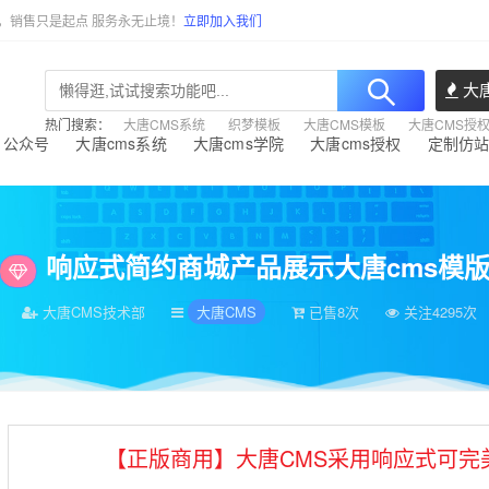
任，销售只是起点 服务永无止境！
立即加入我们
大唐
热门搜索：
大唐CMS系统
织梦模板
大唐CMS模板
大唐CMS授
公众号
大唐cms系统
大唐cms学院
大唐cms授权
定制仿
新势力大唐CMS模板
>
响应式简约商城产品展示大唐cms模
大唐CMS技术部
大唐CMS
已售8次
关注4295次
【正版商用】大唐CMS采用响应式可完