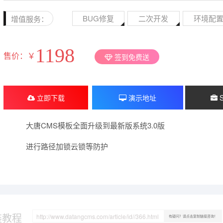
BUG修复
二次开发
环境配
增值服务：
1198
售价：￥
签到免费送
立即下载
演示地址
大唐CMS模板全面升级到最新版系统3.0版
进行路径加锁云锁等防护
装教程
有疑问？请点击复制链接咨询！