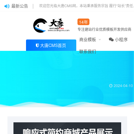
最新公告
欢迎您光临大唐CMS网，本站秉承服务宗旨 履行“站长”责
14年
专注建站行业优质模板开发供应商
商业模板
小程序
大唐CMS首页
当前位置：
大唐CMS模板
响应式简约商城产品展示大唐cms模版_大唐CMS
>
联系我们
2024-04-10