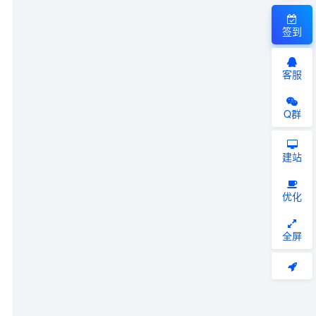
签到
客服
Q群
建站
优化
全屏