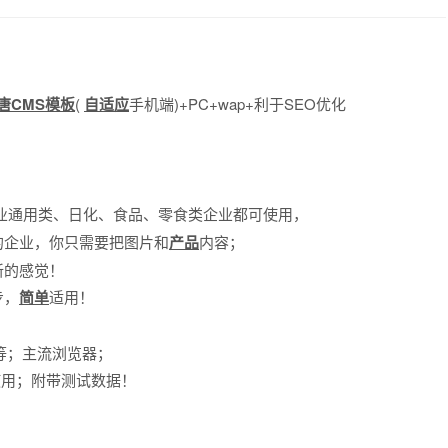
唐CMS模板
(
自适应
手机端)+PC+wap+利于SEO优化
业通用类、日化、食品、零食类企业都可使用，
的企业，你只需要把图片和
产品
内容；
新的感觉！
步，
简单
适用！
浏览器等；主流浏览器；
使用；附带测试数据！